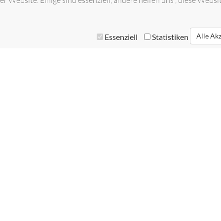
r Website. Einige sind essenziell, andere helfen uns , diese Websi
Alle Ak
Essenziell
Statistiken