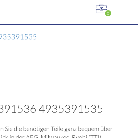
0
935391535
00391536 4935391535
len Sie die benötigen Teile ganz bequem über
lick in der
AEG, Milwaukee, Ryobi (TTI)