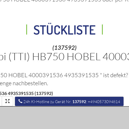
STÜCKLISTE
(137592)
obi (TTI) HB750 HOBEL 40
 HB750 HOBEL 4000391536 4935391535
" ist defekt
Menge nachbestellen.
536 4935391535 (137592)
24h KI-Hotline zu Gerät Nr.
137592
: +4940573094814