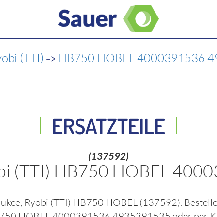
->
obi (TTI)
HB750 HOBEL 4000391536 4
ERSATZTEILE
(137592)
obi (TTI) HB750 HOBEL 40
aukee, Ryobi (TTI) HB750 HOBEL
(137592)
. Bestel
) HB750 HOBEL 4000391536 4935391535
oder per K