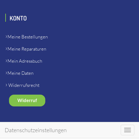
KONTO
Meine Bestellungen
Meine Reparaturen
Mein Adressbuch
Meine Daten
Widerrufsrecht
Widerruf
SHOP
Datenschutzeinstellungen
Toggl
navig