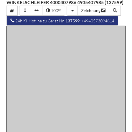
WINKELSCHLEIFER 4000407986 4935407985 (137599)
100%
Zeichnung
24h KI-Hotline zu Gerät Nr.
137599
: +4940573094814