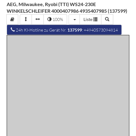
AEG, Milwaukee, Ryobi (TTI) WS24-230E
WINKELSCHLEIFER 4000407986 4935407985 (137599)
100%
Liste
24h KI-Hotline zu Gerät Nr.
137599
: +4940573094814