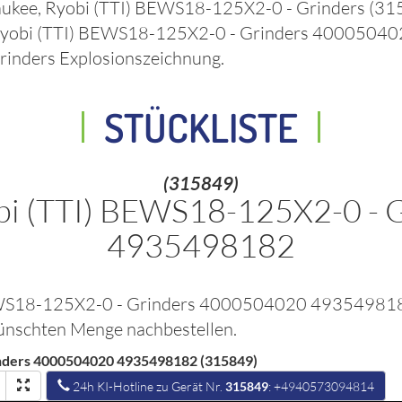
ukee, Ryobi (TTI) BEWS18-125X2-0 - Grinders
(31
Ryobi (TTI) BEWS18-125X2-0 - Grinders 400050
rinders
Explosionszeichnung.
STÜCKLISTE
(315849)
bi (TTI) BEWS18-125X2-0 -
4935498182
BEWS18-125X2-0 - Grinders 4000504020 4935498
ewünschten Menge nachbestellen.
inders 4000504020 4935498182 (315849)
24h KI-Hotline zu Gerät Nr.
315849
: +4940573094814