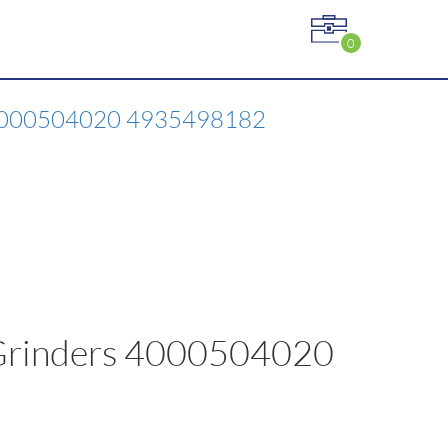
0
 4000504020 4935498182
 Grinders 4000504020