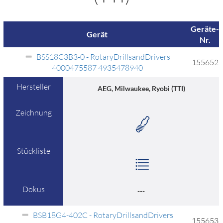
Geräte-
Gerät
Nr.
BSS18C3B3-0 - RotaryDrillsandDrivers
155652
4000475587 4935478940
Hersteller
AEG, Milwaukee, Ryobi (TTI)
Zeichnung
Stückliste
Dokus
---
BSB18G4-402C - RotaryDrillsandDrivers
155653