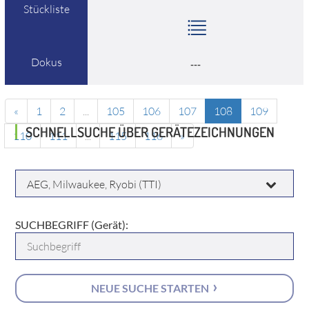
Stückliste
Dokus
---
«
1
2
...
105
106
107
108
109
SCHNELLSUCHE ÜBER GERÄTEZEICHNUNGEN
110
111
...
115
116
»
HERSTELLER:
SUCHBEGRIFF (Gerät):
NEUE SUCHE STARTEN