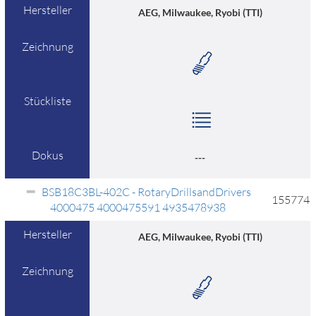
Hersteller
AEG, Milwaukee, Ryobi (TTI)
Zeichnung
Stückliste
Dokus
---
BSB18C3BL-402C - RotaryDrillsandDrivers
155774
4000475 4000475591 4935478938
Hersteller
AEG, Milwaukee, Ryobi (TTI)
Zeichnung