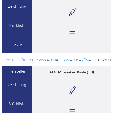
Zeichnung
Stückliste
Dokus
---
BUS18BL2-0 - Saws 4000475599 4935478941
155730
Hersteller
AEG, Milwaukee, Ryobi (TTI)
Zeichnung
Stückliste