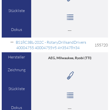
Stückliste
Dokus
---
BS18C3BL-202C - RotaryDrillsandDrivers
155720
40004755 4000475595 4935478934
Hersteller
AEG, Milwaukee, Ryobi (TTI)
Zeichnung
Stückliste
Dokus
---