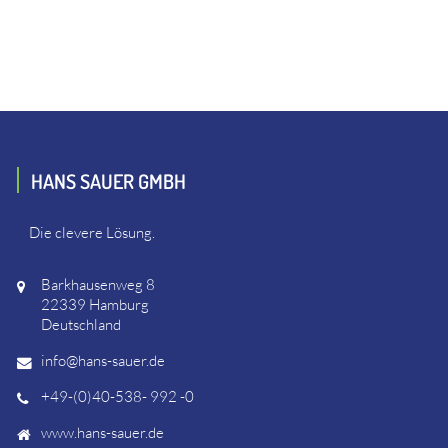
HANS SAUER GMBH
Die clevere Lösung.
Barkhausenweg 8
22339 Hamburg
Deutschland
info@hans-sauer.de
+49-(0)40-538- 992 -0
www.hans-sauer.de