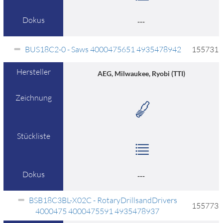
Dokus
---
BUS18C2-0 - Saws 4000475651 4935478942
155731
Hersteller
AEG, Milwaukee, Ryobi (TTI)
Zeichnung
Stückliste
Dokus
---
BSB18C3BL-X02C - RotaryDrillsandDrivers
155773
4000475 4000475591 4935478937