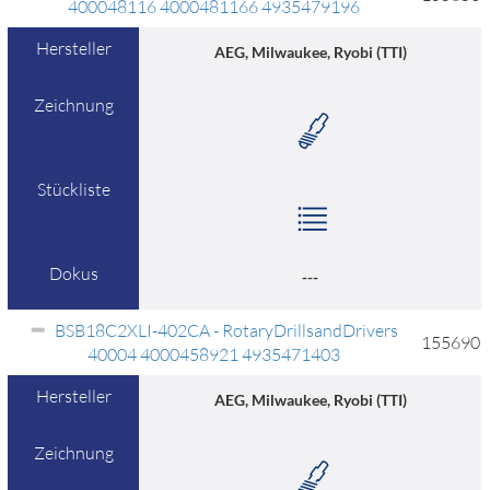
400048116 4000481166 4935479196
Hersteller
AEG, Milwaukee, Ryobi (TTI)
Zeichnung
Stückliste
Dokus
---
BSB18C2XLI-402CA - RotaryDrillsandDrivers
155690
40004 4000458921 4935471403
Hersteller
AEG, Milwaukee, Ryobi (TTI)
Zeichnung