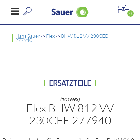
0
Hans Sauer
->
Flex
->
BHW 812 VV 230CEE
277940
ERSATZTEILE
(101693)
Flex BHW 812 VV
230CEE 277940