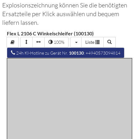
Explosionszeichnung können Sie die benötigten
Ersatzteile per Klick auswählen und bequem
liefern lassen.
Flex L 2106 C Winkelschleifer (100130)
100%
Liste
24h KI-Hotline zu Gerät Nr.
100130
: +4940573094814