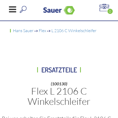
0
Hans Sauer
->
Flex
->
L 2106 C Winkelschleifer
ERSATZTEILE
(100130)
Flex L 2106 C
Winkelschleifer