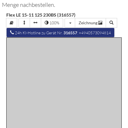
Menge nachbestellen.
Flex LE 15-11 125 230BS (316557)
100%
Zeichnung
24h KI-Hotline zu Gerät Nr.
316557
: +4940573094814