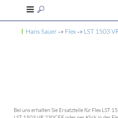
->
->
Hans Sauer
Flex
LST 1503 V
Bei uns erhalten Sie Ersatzteile für
Flex LST 
LST 1503 VR 230CEE
oder per Klick in der
Fl