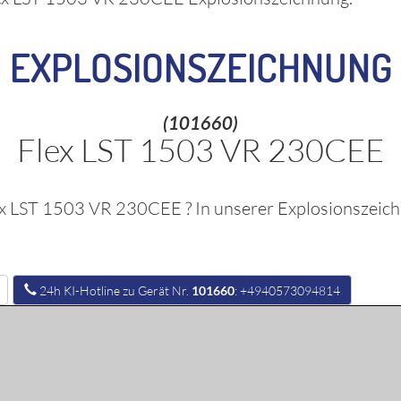
EXPLOSIONSZEICHNUNG
(101660)
Flex LST 1503 VR 230CEE
ex LST 1503 VR 230CEE
? In unserer Explosionszeich
24h KI-Hotline zu Gerät Nr.
101660
: +4940573094814