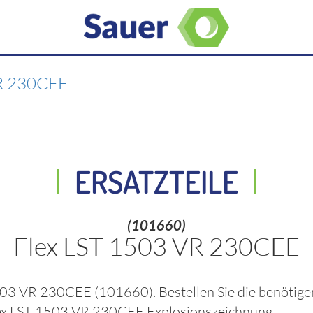
R 230CEE
ERSATZTEILE
(101660)
Flex LST 1503 VR 230CEE
1503 VR 230CEE
(101660)
. Bestellen Sie die benötig
ex LST 1503 VR 230CEE
Explosionszeichnung.