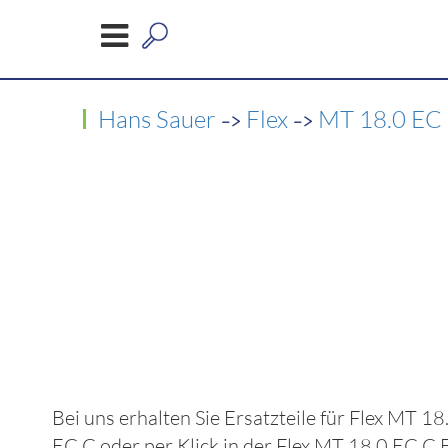
->
->
Hans Sauer
Flex
MT 18.0 EC
Bei uns erhalten Sie Ersatzteile für
Flex MT 18
EC C
oder per Klick in der
Flex MT 18.0 EC C
E