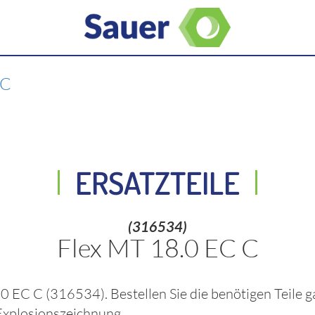
 C
ERSATZTEILE
(316534)
Flex MT 18.0 EC C
.0 EC C
(316534)
. Bestellen Sie die benötigen Teile
xplosionszeichnung.