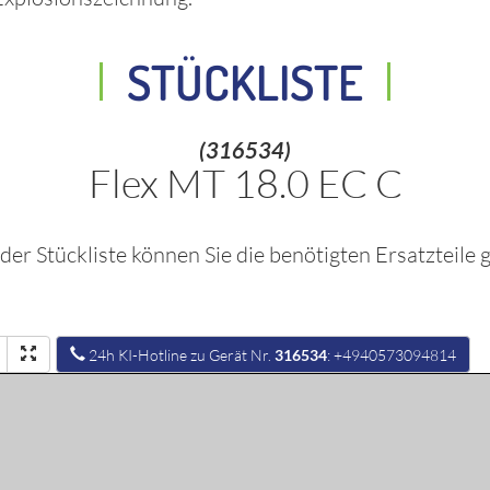
STÜCKLISTE
(316534)
Flex MT 18.0 EC C
In der Stückliste können Sie die benötigten Ersatztei
24h KI-Hotline zu Gerät Nr.
316534
: +4940573094814