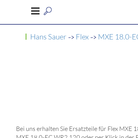
->
->
Hans Sauer
Flex
MXE 18.0-E
Bei uns erhalten Sie Ersatzteile für
Flex MXE 
MXE 18.0-EC WR2 120
oder per Klick in der