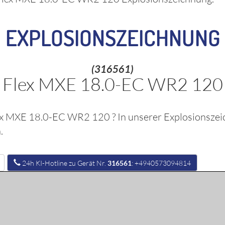
EXPLOSIONSZEICHNUNG
(316561)
Flex MXE 18.0-EC WR2 120
ex MXE 18.0-EC WR2 120
? In unserer Explosionszei
.
24h KI-Hotline zu Gerät Nr.
316561
: +4940573094814