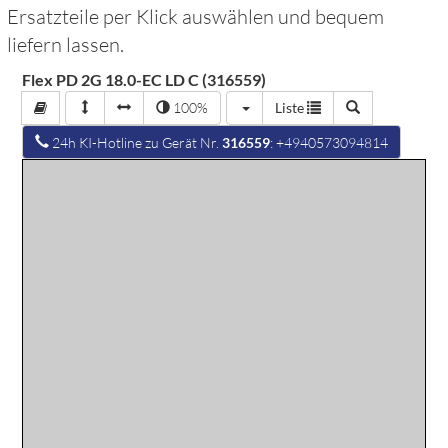
Ersatzteile per Klick auswählen und bequem
liefern lassen.
Flex PD 2G 18.0-EC LD C (316559)
100%
Liste
24h KI-Hotline zu Gerät Nr.
316559
: +4940573094814