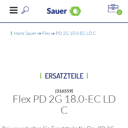
0
Hans Sauer
->
Flex
->
PD 2G 18.0-EC LD C
ERSATZTEILE
(316559)
Flex PD 2G 18.0-EC LD
C