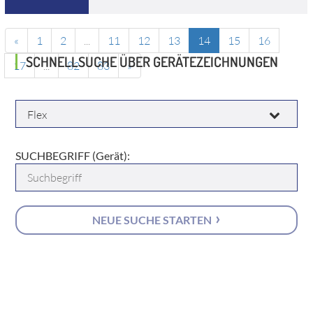
«
1
2
...
11
12
13
14
15
16
SCHNELLSUCHE ÜBER GERÄTEZEICHNUNGEN
17
...
82
83
»
HERSTELLER:
SUCHBEGRIFF (Gerät):
NEUE SUCHE STARTEN