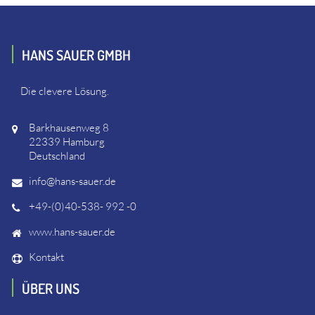
HANS SAUER GMBH
Die clevere Lösung.
Barkhausenweg 8
22339 Hamburg
Deutschland
info@hans-sauer.de
+49-(0)40-538- 992 -0
www.hans-sauer.de
Kontakt
ÜBER UNS