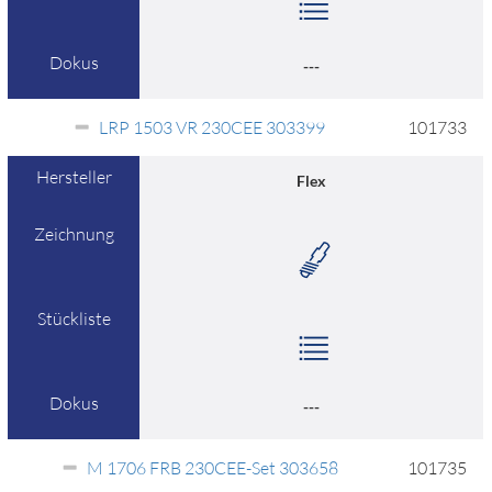
Dokus
---
LRP 1503 VR 230CEE 303399
101733
Hersteller
Flex
Zeichnung
Stückliste
Dokus
---
M 1706 FRB 230CEE-Set 303658
101735