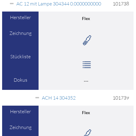
AC 12 mit Lampe 304344 0.0000000000
101738
Hersteller
Flex
Zeichnung
Stückliste
Dokus
---
ACH 14 304352
101739
Hersteller
Flex
Zeichnung