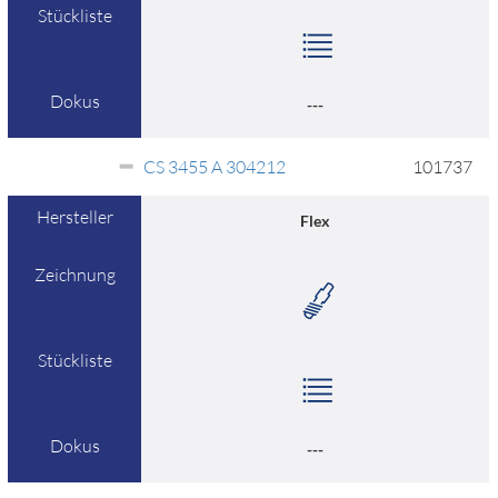
Stückliste
Dokus
---
CS 3455 A 304212
101737
Hersteller
Flex
Zeichnung
Stückliste
Dokus
---