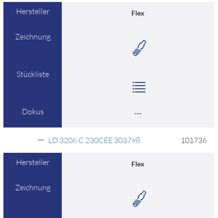
Hersteller
Flex
Zeichnung
Stückliste
Dokus
---
LD 3206 C 230CEE 303798
101736
Hersteller
Flex
Zeichnung