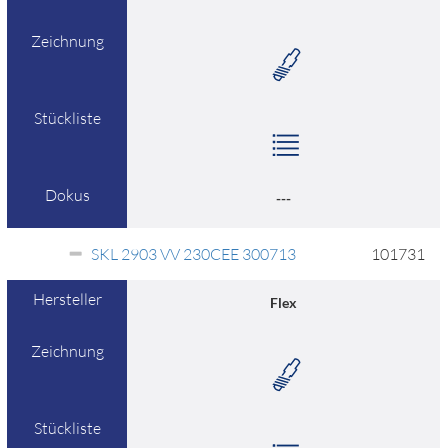
Zeichnung
Stückliste
Dokus
---
SKL 2903 VV 230CEE 300713
101731
Hersteller
Flex
Zeichnung
Stückliste