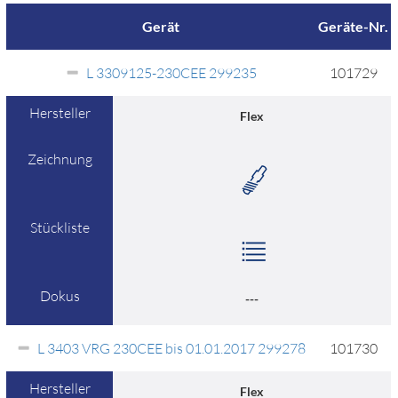
Gerät
Geräte-Nr.
L 3309125-230CEE 299235
101729
Hersteller
Flex
Zeichnung
Stückliste
Dokus
---
L 3403 VRG 230CEE bis 01.01.2017 299278
101730
Hersteller
Flex