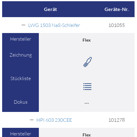
Gerät
Geräte-Nr.
LWG 1503 Naß-Schleifer
101055
Hersteller
Flex
Zeichnung
Stückliste
Dokus
---
HPI 603 230CEE
101278
Hersteller
Flex