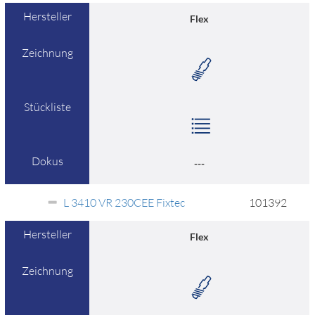
Hersteller
Flex
Zeichnung
Stückliste
Dokus
---
L 3410 VR 230CEE Fixtec
101392
Hersteller
Flex
Zeichnung