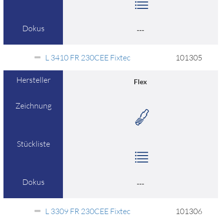
Dokus
---
L 3410 FR 230CEE Fixtec
101305
Hersteller
Flex
Zeichnung
Stückliste
Dokus
---
L 3309 FR 230CEE Fixtec
101306