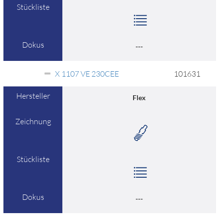
Stückliste
Dokus
---
X 1107 VE 230CEE
101631
Hersteller
Flex
Zeichnung
Stückliste
Dokus
---