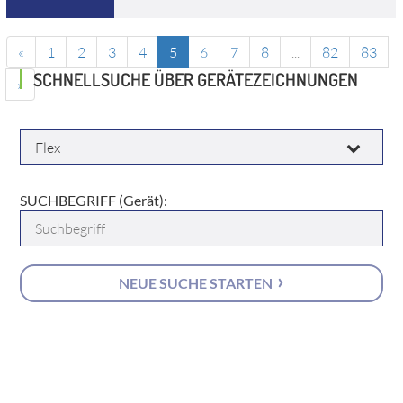
«
1
2
3
4
5
6
7
8
...
82
83
SCHNELLSUCHE ÜBER GERÄTEZEICHNUNGEN
»
HERSTELLER:
SUCHBEGRIFF (Gerät):
NEUE SUCHE STARTEN