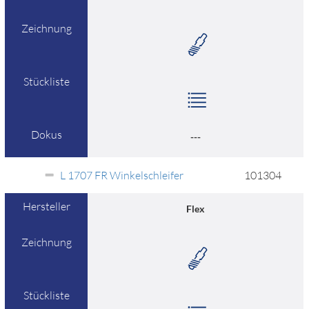
Zeichnung
Stückliste
Dokus
---
L 1707 FR Winkelschleifer
101304
Hersteller
Flex
Zeichnung
Stückliste