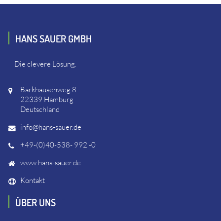
HANS SAUER GMBH
Die clevere Lösung.
Barkhausenweg 8
22339 Hamburg
Deutschland
info@hans-sauer.de
+49-(0)40-538- 992 -0
www.hans-sauer.de
Kontakt
ÜBER UNS