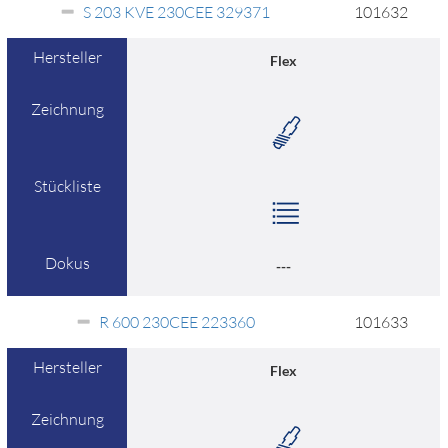
S 203 KVE 230CEE 329371
101632
Hersteller
Flex
Zeichnung
Stückliste
Dokus
---
R 600 230CEE 223360
101633
Hersteller
Flex
Zeichnung