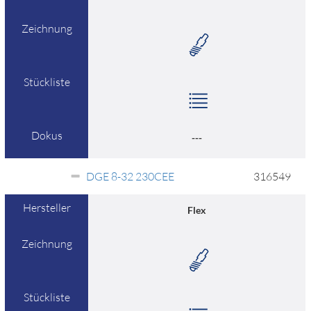
Zeichnung
Stückliste
Dokus
---
DGE 8-32 230CEE
316549
Hersteller
Flex
Zeichnung
Stückliste