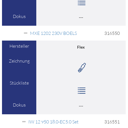
Dokus
---
MXE 1202 230V BOELS
316550
Hersteller
Flex
Zeichnung
Stückliste
Dokus
---
IW 12 950 18.0-EC5.0 Set
316551