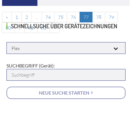
«
1
2
...
74
75
76
77
78
79
SCHNELLSUCHE ÜBER GERÄTEZEICHNUNGEN
80
...
82
83
»
HERSTELLER:
SUCHBEGRIFF (Gerät):
NEUE SUCHE STARTEN