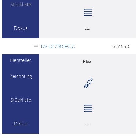
Stückliste
Dokus
---
IW 12 750-EC C
316553
Hersteller
Flex
Zeichnung
Stückliste
Dokus
---