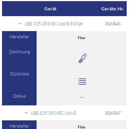
Gerät
Geräte-Nr.
LBE 125 18.0-EC Ltd-E.5.0 Set
316546
Hersteller
Flex
Zeichnung
Stückliste
Dokus
---
LBE 125 18.0-EC Ltd.-E.
316547
Hersteller
Flex