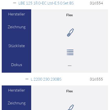
LBE 125 18.0-EC Ltd-E.5.0 Set BS
316554
Hersteller
Flex
Zeichnung
Stückliste
Dokus
---
L 2200 230 230BS
316555
Hersteller
Flex
Zeichnung