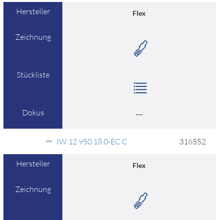
Hersteller
Flex
Zeichnung
Stückliste
Dokus
---
IW 12 950 18.0-EC C
316552
Hersteller
Flex
Zeichnung