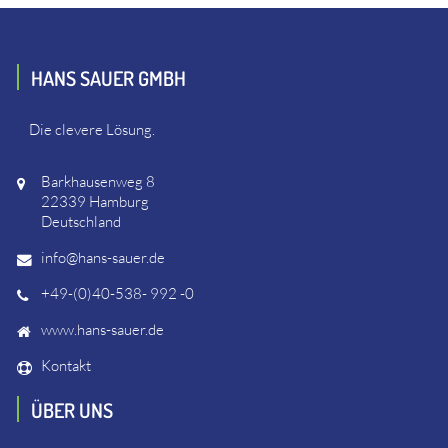
HANS SAUER GMBH
Die clevere Lösung.
Barkhausenweg 8
22339 Hamburg
Deutschland
info@hans-sauer.de
+49-(0)40-538- 992 -0
www.hans-sauer.de
Kontakt
ÜBER UNS