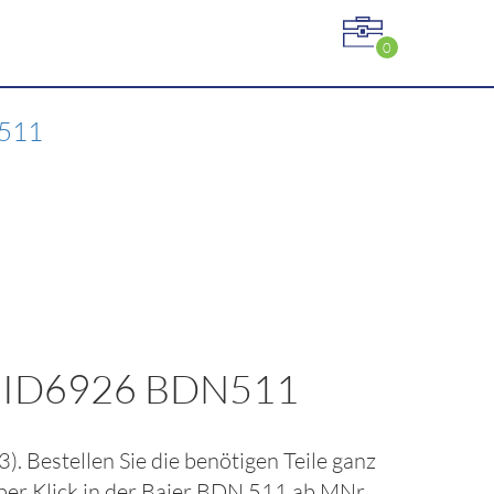
0
N511
se ID6926 BDN511
3)
. Bestellen Sie die benötigen Teile ganz
per Klick in der
Baier BDN 511 ab MNr.