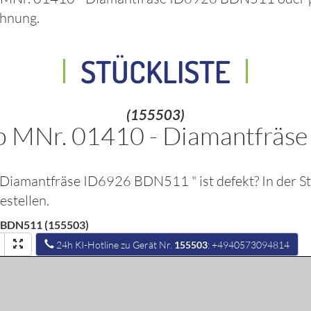
chnung.
STÜCKLISTE
(155503)
b MNr. 01410 - Diamantfrä
- Diamantfräse ID6926 BDN511
" ist defekt? In der 
stellen.
6 BDN511 (155503)
24h KI-Hotline zu Gerät Nr.
155503
: +4940573094814