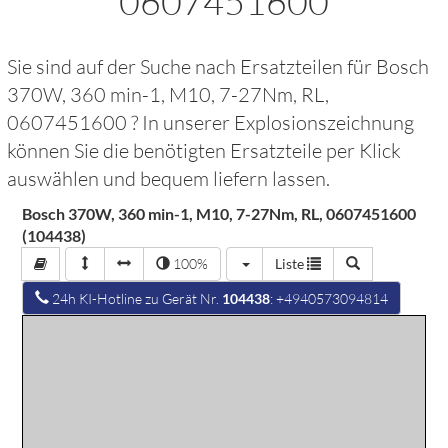
0607451600
Sie sind auf der Suche nach Ersatzteilen für
Bosch
370W, 360 min-1, M10, 7-27Nm, RL,
0607451600
? In unserer Explosionszeichnung
können Sie die benötigten Ersatzteile per Klick
auswählen und bequem liefern lassen.
Bosch 370W, 360 min-1, M10, 7-27Nm, RL, 0607451600
(104438)
100%
Liste
24h KI-Hotline zu Gerät Nr.
104438
: +4940573094814