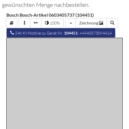
gewünschten Menge nachbestellen.
Bosch Bosch-Artikel 0603405737 (104451)
100%
Zeichnung
24h KI-Hotline zu Gerät Nr.
104451
: +4940573094814