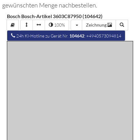
gewünschten Menge nachbestellen.
Bosch Bosch-Artikel 3603C87950 (104642)
100%
Zeichnung
24h KI-Hotline zu Gerät Nr.
104642
: +4940573094814