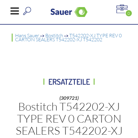
0
Hans Sauer
->
Bostitch
->
T542202-XJ TYPE REV 0
CARTON SEALERS T542202-XJ T542202
ERSATZTEILE
(309721)
Bostitch T542202-XJ
TYPE REV 0 CARTON
SEALERS T542202-XJ