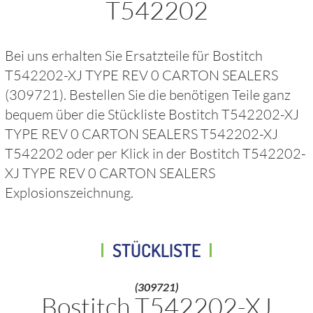
T542202
Bei uns erhalten Sie Ersatzteile für
Bostitch
T542202-XJ TYPE REV 0 CARTON SEALERS
(309721)
. Bestellen Sie die benötigen Teile ganz
bequem über die Stückliste
Bostitch T542202-XJ
TYPE REV 0 CARTON SEALERS T542202-XJ
T542202
oder per Klick in der
Bostitch T542202-
XJ TYPE REV 0 CARTON SEALERS
Explosionszeichnung.
STÜCKLISTE
(309721)
Bostitch T542202-XJ