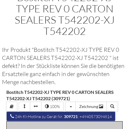
TYPE REV 0 CARTON
SEALERS T542202-XJ
T542202
Ihr Produkt "
Bostitch T542202-XJ TYPE REV 0
CARTON SEALERS T542202-XJ T542202
" ist
defekt? In der Stückliste können Sie die benötigten
Ersatzteile ganz einfach in der gewünschten
Menge nachbestellen.
Bostitch T542202-XJ TYPE REV 0 CARTON SEALERS
T542202-XJ T542202 (309721)
100%
Zeichnung
24h KI-Hotline zu Gerät Nr.
309721
: +4940573094814