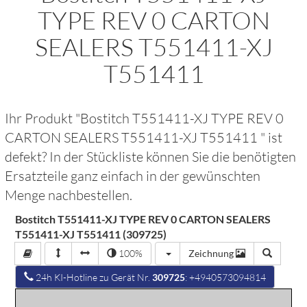
TYPE REV 0 CARTON
SEALERS T551411-XJ
T551411
Ihr Produkt "
Bostitch T551411-XJ TYPE REV 0
CARTON SEALERS T551411-XJ T551411
" ist
defekt? In der Stückliste können Sie die benötigten
Ersatzteile ganz einfach in der gewünschten
Menge nachbestellen.
Bostitch T551411-XJ TYPE REV 0 CARTON SEALERS
T551411-XJ T551411 (309725)
100%
Zeichnung
24h KI-Hotline zu Gerät Nr.
309725
: +4940573094814