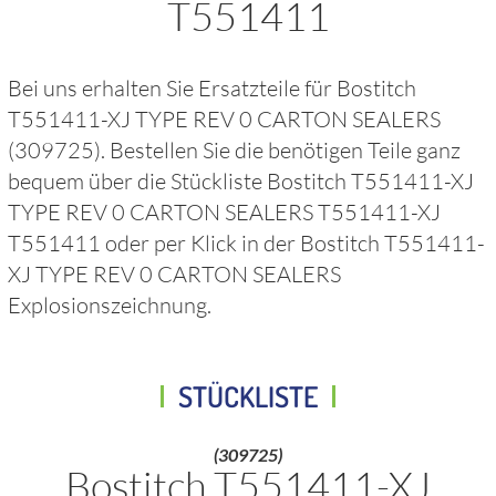
T551411
Bei uns erhalten Sie Ersatzteile für
Bostitch
T551411-XJ TYPE REV 0 CARTON SEALERS
(309725)
. Bestellen Sie die benötigen Teile ganz
bequem über die Stückliste
Bostitch T551411-XJ
TYPE REV 0 CARTON SEALERS T551411-XJ
T551411
oder per Klick in der
Bostitch T551411-
XJ TYPE REV 0 CARTON SEALERS
Explosionszeichnung.
STÜCKLISTE
(309725)
Bostitch T551411-XJ