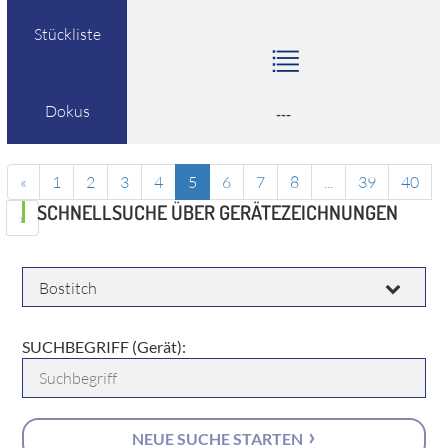
Stückliste
Dokus
---
«
1
2
3
4
5
6
7
8
...
39
40
SCHNELLSUCHE ÜBER GERÄTEZEICHNUNGEN
»
HERSTELLER:
SUCHBEGRIFF (Gerät):
NEUE SUCHE STARTEN