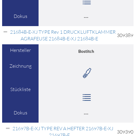
Dokus
---
21684B-E-XJ TYPE Rev 1 DRUCKLUFTKLAMMER
309389
AGRAFEUSE 21684B-E-XJ 21684B-E
Hersteller
Bostitch
Zeichnung
Stückliste
Dokus
---
21697B-E-XJ TYPE REV A HEFTER 21697B-E-XJ
309390
21697B-E