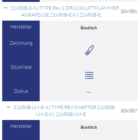
21680B-E-XJ TYPE Rev 1 DRUCKLUFTKLAMMER
309386
AGRAFEUSE 21680B-E-XJ 21680B-E
Hersteller
Bostitch
Zeichnung
Stückliste
Dokus
---
21680B-LM-E-XJ TYPE REV 0 HEFTER 21680B-
309387
LM-E-XJ 21680B-LM-E
Hersteller
Bostitch