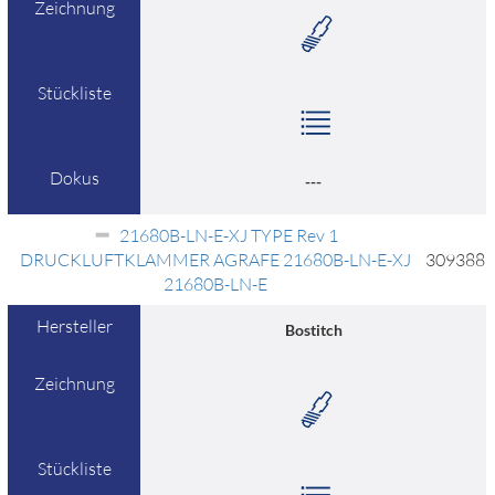
Zeichnung
Stückliste
Dokus
---
21680B-LN-E-XJ TYPE Rev 1
DRUCKLUFTKLAMMER AGRAFE 21680B-LN-E-XJ
309388
21680B-LN-E
Hersteller
Bostitch
Zeichnung
Stückliste