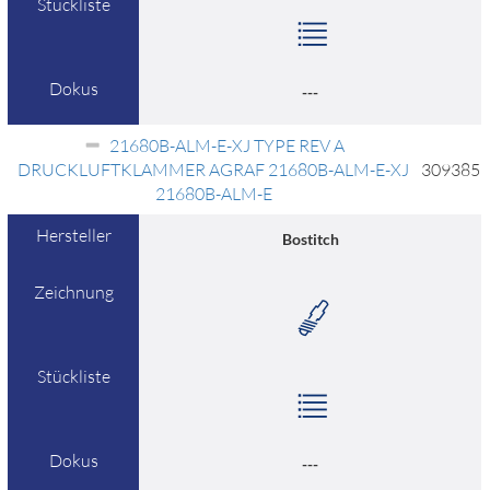
Stückliste
Dokus
---
21680B-ALM-E-XJ TYPE REV A
DRUCKLUFTKLAMMER AGRAF 21680B-ALM-E-XJ
309385
21680B-ALM-E
Hersteller
Bostitch
Zeichnung
Stückliste
Dokus
---