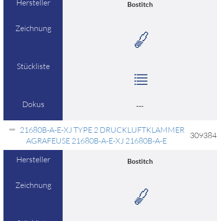
Hersteller
Bostitch
Zeichnung
Stückliste
Dokus
---
21680B-A-E-XJ TYPE 2 DRUCKLUFTKLAMMER
309384
AGRAFEUSE 21680B-A-E-XJ 21680B-A-E
Hersteller
Bostitch
Zeichnung