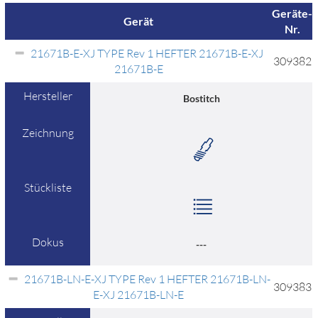
Geräte-
Gerät
Nr.
21671B-E-XJ TYPE Rev 1 HEFTER 21671B-E-XJ
309382
21671B-E
Hersteller
Bostitch
Zeichnung
Stückliste
Dokus
---
21671B-LN-E-XJ TYPE Rev 1 HEFTER 21671B-LN-
309383
E-XJ 21671B-LN-E