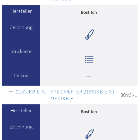
Hersteller
Bostitch
Zeichnung
Stückliste
Dokus
---
216SJKB-E-XJ TYPE 1 HEFTER 216SJKB-E-XJ
309391
216SJKB-E
Hersteller
Bostitch
Zeichnung