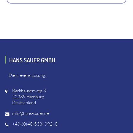
HANS SAUER GMBH
Die clevere Lösung.
Barkhausenweg 8
22339 Hamburg
Deutschland
info@hans-sauer.de
+49-(0)40-538- 992 -0