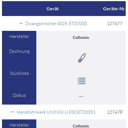
Gerät
Geräte-Nr.
Zwangsmischer 402K ET37000
127477
Hersteller
Collomix
Zeichnung
Stückliste
Dokus
---
Handrührwerk UNIMIX U 850 ET20351
127478
Hersteller
Collomix