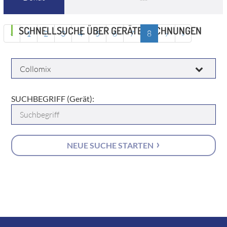
SCHNELLSUCHE ÜBER GERÄTEZEICHNUNGEN
«
1
2
3
4
5
6
7
8
9
»
HERSTELLER:
SUCHBEGRIFF (Gerät):
NEUE SUCHE STARTEN