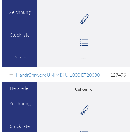
Zeichnung
Stückliste
Dokus
---
Handrührwerk UNIMIX U 1300 ET20330
127479
Hersteller
Collomix
Zeichnung
Stückliste