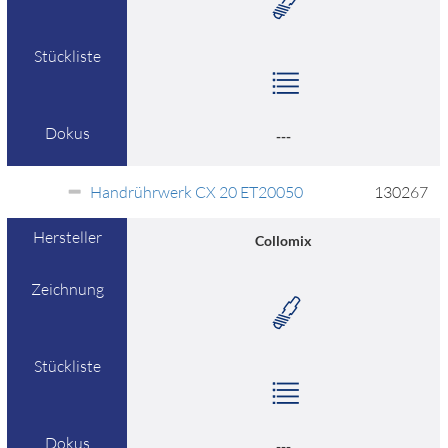
Stückliste
Dokus
---
Handrührwerk CX 20 ET20050
130267
Hersteller
Collomix
Zeichnung
Stückliste
Dokus
---