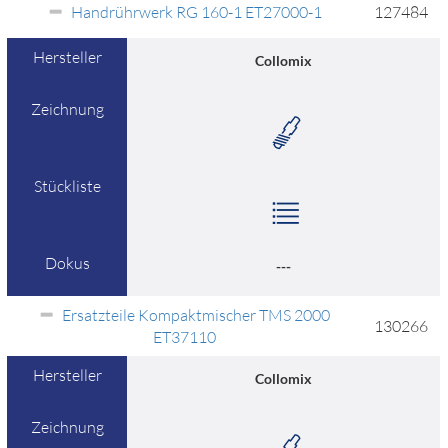
Handrührwerk RG 160-1 ET27000-1
127484
Hersteller
Collomix
Zeichnung
Stückliste
Dokus
---
Ersatzteile Kompaktmischer TMS 2000
130266
ET37110
Hersteller
Collomix
Zeichnung