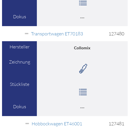
Dokus
---
Transportwagen ET70183
127480
Hersteller
Collomix
Zeichnung
Stückliste
Dokus
---
Hobbockwagen ET46001
127481