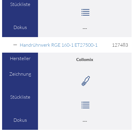
Stückliste
Dokus
---
Handrührwerk RGE 160-1 ET27500-1
127483
Hersteller
Collomix
Zeichnung
Stückliste
Dokus
---