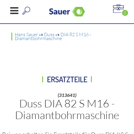
0
Hans Sauer
->
Duss
->
DIA 82 S M16 -
Diamantbohrmaschine
ERSATZTEILE
(313641)
Duss DIA 82 S M16 -
Diamantbohrmaschine