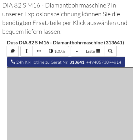
DIA 82 S M16 - Diamantbohrmaschine
? In
unserer Explosionszeichnung können Sie die
benötigten Ersatzteile per Klick auswählen und
bequem liefern lassen.
Duss DIA 82 S M16 - Diamantbohrmaschine (313641)
100%
Liste
24h KI-Hotline zu Gerät Nr.
313641
: +4940573094814