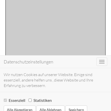
Datenschutzeinstellungen
Toggl
navig
Wir nutzen Cookies auf unserer Website. Einige sind
essenziell, andere helfen uns , diese Website und Ihre
Erfahrung zu verbessern.
Essenziell
Statistiken
Alle Akzeptieren
Alle Ablehnen
Speichern