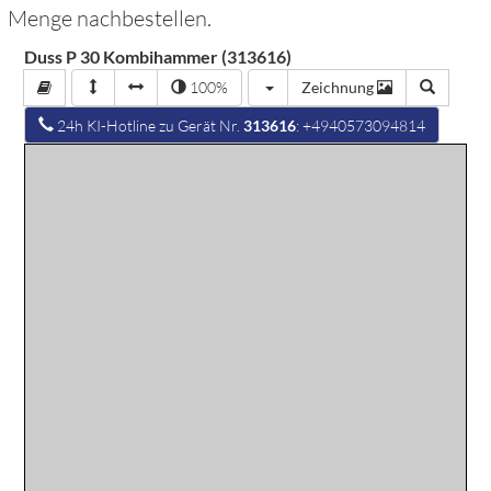
Menge nachbestellen.
Duss P 30 Kombihammer (313616)
100%
Zeichnung
24h KI-Hotline zu Gerät Nr.
313616
: +4940573094814