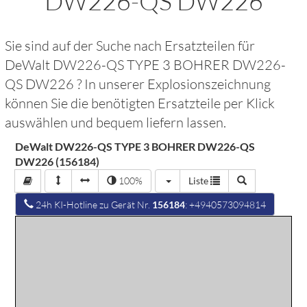
DW226-QS DW226
Sie sind auf der Suche nach Ersatzteilen für
DeWalt DW226-QS TYPE 3 BOHRER DW226-
QS DW226
? In unserer Explosionszeichnung
können Sie die benötigten Ersatzteile per Klick
auswählen und bequem liefern lassen.
DeWalt DW226-QS TYPE 3 BOHRER DW226-QS
DW226 (156184)
100%
Liste
24h KI-Hotline zu Gerät Nr.
156184
: +4940573094814