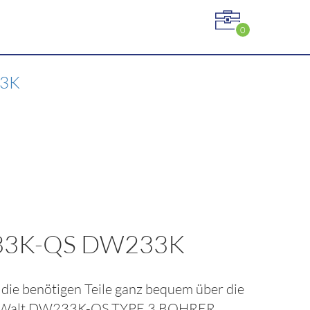
0
33K
33K-QS DW233K
e die benötigen Teile ganz bequem über die
Walt DW233K-QS TYPE 3 BOHRER