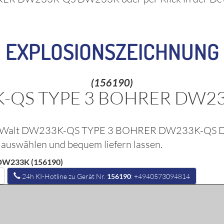
EXPLOSIONSZEICHNUNG
(156190)
K-QS TYPE 3 BOHRER DW2
Walt DW233K-QS TYPE 3 BOHRER DW233K-QS
k auswählen und bequem liefern lassen.
W233K (156190)
24h KI-Hotline zu Gerät Nr.
156190
: +4940573094814