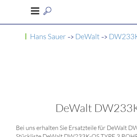
->
->
Hans Sauer
DeWalt
DW233K
DeWalt DW233
Bei uns erhalten Sie Ersatzteile für
DeWalt D
Stückliste
DeWalt DW233K-QS TYPE 3 BO