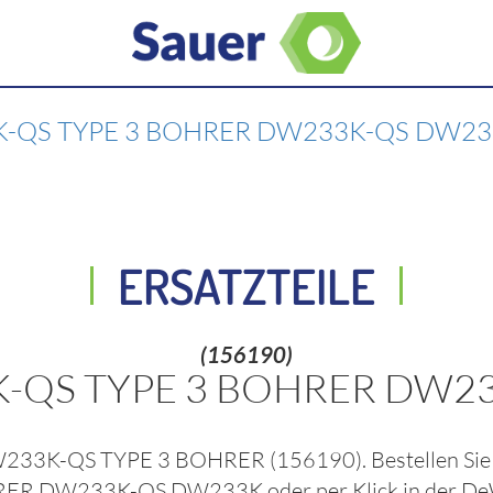
-QS TYPE 3 BOHRER DW233K-QS DW2
ERSATZTEILE
(156190)
K-QS TYPE 3 BOHRER DW2
W233K-QS TYPE 3 BOHRER
(156190)
. Bestellen Si
HRER DW233K-QS DW233K
oder per Klick in der
De