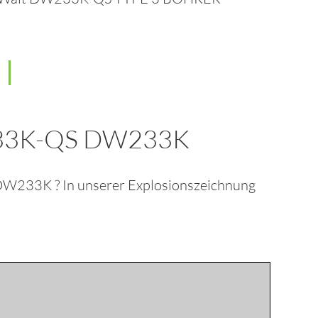
33K-QS DW233K
 DW233K
? In unserer Explosionszeichnung