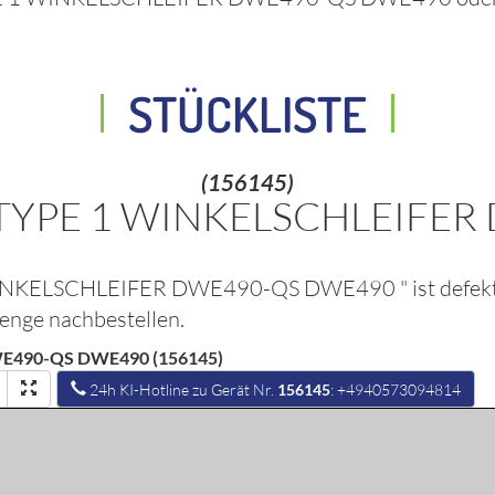
STÜCKLISTE
(156145)
TYPE 1 WINKELSCHLEIFE
WINKELSCHLEIFER DWE490-QS DWE490
" ist defe
Menge nachbestellen.
E490-QS DWE490 (156145)
24h KI-Hotline zu Gerät Nr.
156145
: +4940573094814