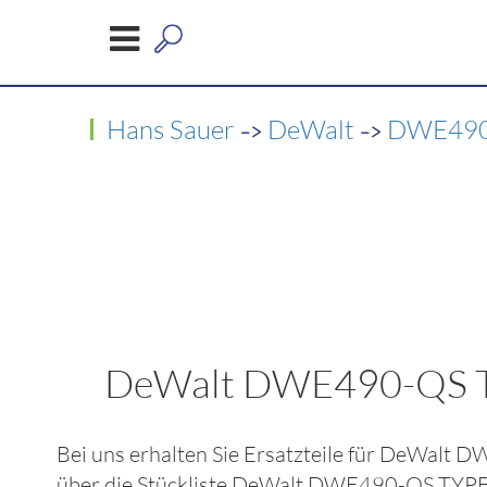
->
->
Hans Sauer
DeWalt
DWE490
DeWalt DWE490-QS 
Bei uns erhalten Sie Ersatzteile für
DeWalt D
über die Stückliste
DeWalt DWE490-QS TYP