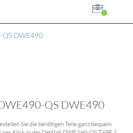
0
0-QS DWE490
R DWE490-QS DWE490
Bestellen Sie die benötigen Teile ganz bequem
 per Klick in der
DeWalt DWE490-QS TYPE 1