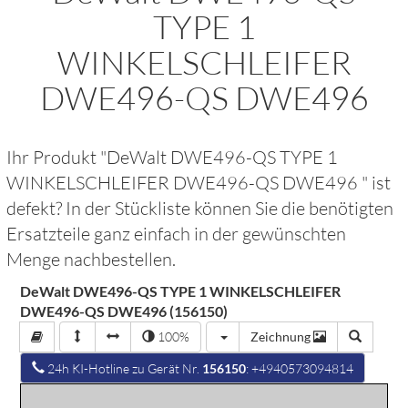
TYPE 1
WINKELSCHLEIFER
DWE496-QS DWE496
Ihr Produkt "
DeWalt DWE496-QS TYPE 1
WINKELSCHLEIFER DWE496-QS DWE496
" ist
defekt? In der Stückliste können Sie die benötigten
Ersatzteile ganz einfach in der gewünschten
Menge nachbestellen.
DeWalt DWE496-QS TYPE 1 WINKELSCHLEIFER
DWE496-QS DWE496 (156150)
100%
Zeichnung
24h KI-Hotline zu Gerät Nr.
156150
: +4940573094814