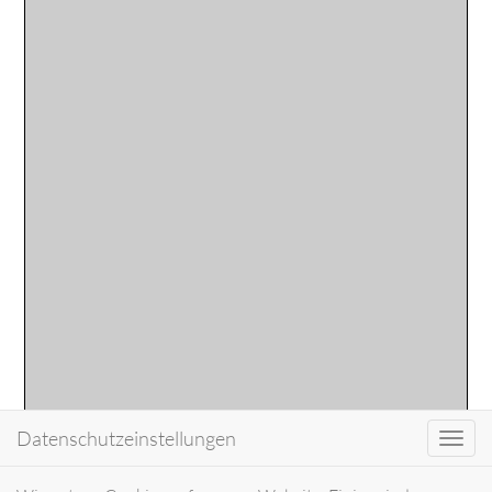
Datenschutzeinstellungen
Toggl
navig