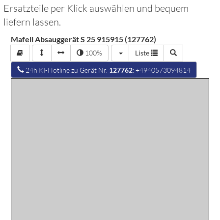
Ersatzteile per Klick auswählen und bequem
liefern lassen.
Mafell Absauggerät S 25 915915 (127762)
100%
Liste
24h KI-Hotline zu Gerät Nr.
127762
: +4940573094814