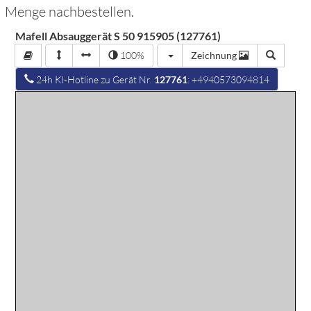
Menge nachbestellen.
Mafell Absauggerät S 50 915905 (127761)
100%
Zeichnung
24h KI-Hotline zu Gerät Nr.
127761
: +4940573094814