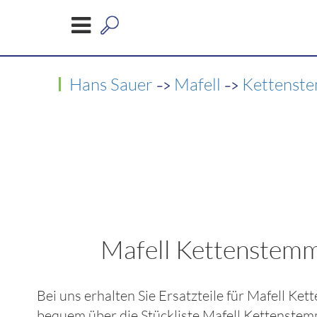
->
->
Hans Sauer
Mafell
Kettenste
Mafell Kettenstemm
Bei uns erhalten Sie Ersatzteile für
Mafell Ket
bequem über die Stückliste
Mafell Kettenstem