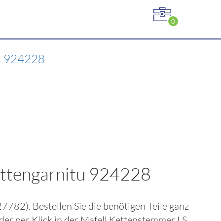
0
tu 924228
ettengarnitu 924228
27782)
. Bestellen Sie die benötigen Teile ganz
der per Klick in der
Mafell Kettenstemmer LS