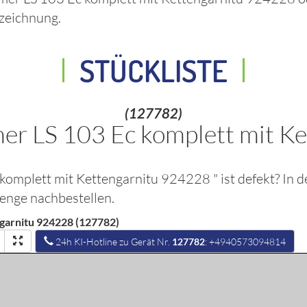
zeichnung.
STÜCKLISTE
(127782)
er LS 103 Ec komplett mit K
 komplett mit Kettengarnitu 924228
" ist defekt? In
Menge nachbestellen.
garnitu 924228 (127782)
24h KI-Hotline zu Gerät Nr.
127782
: +4940573094814