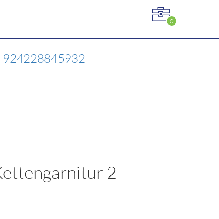
0
r 2 924228845932
ettengarnitur 2