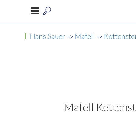
->
->
Hans Sauer
Mafell
Kettenste
Mafell Kettens