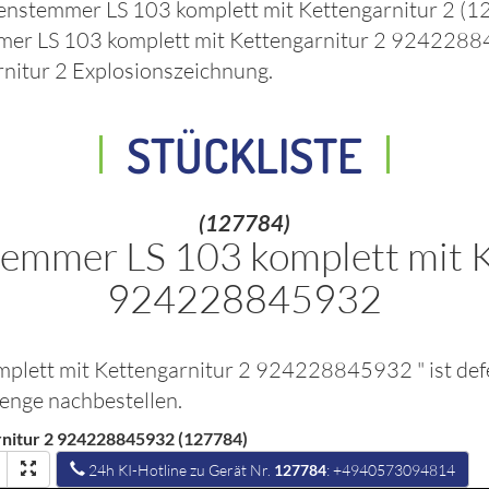
tenstemmer LS 103 komplett mit Kettengarnitur 2
(1
mmer LS 103 komplett mit Kettengarnitur 2 92422
nitur 2
Explosionszeichnung.
STÜCKLISTE
(127784)
temmer LS 103 komplett mit K
924228845932
omplett mit Kettengarnitur 2 924228845932
" ist de
Menge nachbestellen.
rnitur 2 924228845932 (127784)
24h KI-Hotline zu Gerät Nr.
127784
: +4940573094814