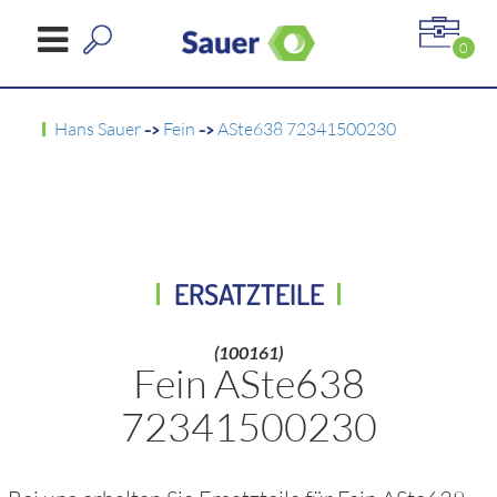
0
Hans Sauer
->
Fein
->
ASte638 72341500230
ERSATZTEILE
(100161)
Fein ASte638
72341500230