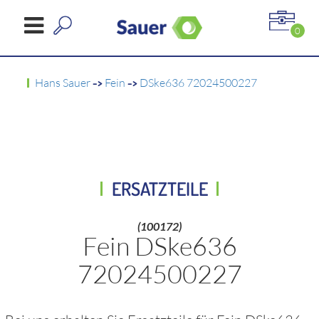
0
Hans Sauer
->
Fein
->
DSke636 72024500227
ERSATZTEILE
(100172)
Fein DSke636
72024500227