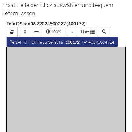
Ersatzteile per Klick auswählen und bequem
liefern lassen.
Fein DSke636 72024500227 (100172)
100%
Liste
24h KI-Hotline zu Gerät Nr.
100172
: +4940573094814