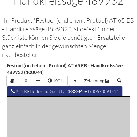
Handkreissäge 489932
Ihr Produkt "
Festool (und ehem. Protool) AT 65 EB
- Handkreissäge 489932
" ist defekt? In der
Stückliste können Sie die benötigten Ersatzteile
ganz einfach in der gewünschten Menge
nachbestellen.
Festool (und ehem. Protool) AT 65 EB - Handkreissäge
489932 (100044)
100%
Zeichnung
24h KI-Hotline zu Gerät Nr.
100044
: +4940573094814