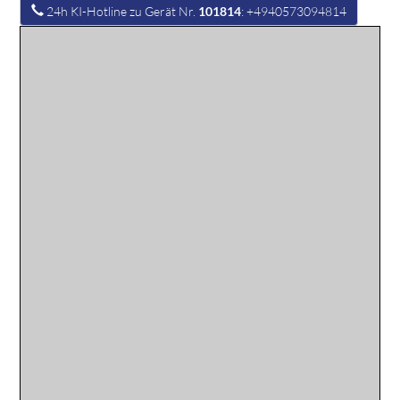
24h KI-Hotline zu Gerät Nr.
101814
: +4940573094814