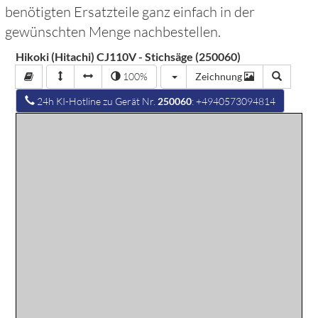
benötigten Ersatzteile ganz einfach in der
gewünschten Menge nachbestellen.
Hikoki (Hitachi) CJ110V - Stichsäge (250060)
100%
Zeichnung
24h KI-Hotline zu Gerät Nr.
250060
: +4940573094814