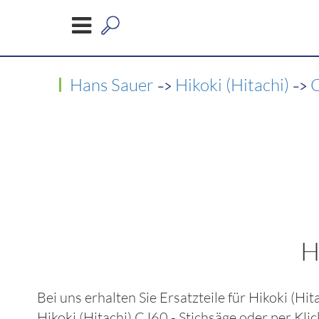
->
->
Hans Sauer
Hikoki (Hitachi)
C
H
Bei uns erhalten Sie Ersatzteile für
Hikoki (Hit
Hikoki (Hitachi) CJ60 - Stichsäge
oder per Klic