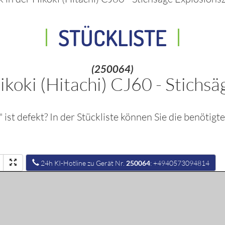
STÜCKLISTE
(250064)
ikoki (Hitachi) CJ60 - Stichsä
" ist defekt? In der Stückliste können Sie die benötig
24h KI-Hotline zu Gerät Nr.
250064
: +4940573094814