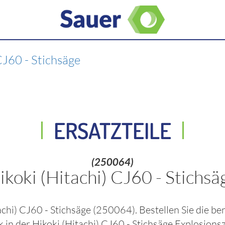
J60 - Stichsäge
ERSATZTEILE
(250064)
ikoki (Hitachi) CJ60 - Stichsä
achi) CJ60 - Stichsäge
(250064)
. Bestellen Sie die b
k in der
Hikoki (Hitachi) CJ60 - Stichsäge
Explosionsz