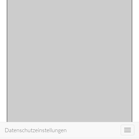
Datenschutzeinstellungen
Toggl
navig