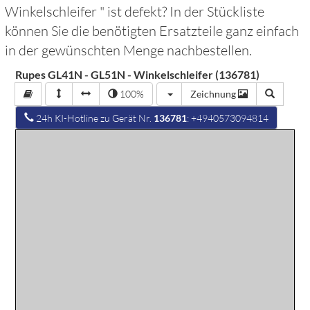
Winkelschleifer
" ist defekt? In der Stückliste
können Sie die benötigten Ersatzteile ganz einfach
in der gewünschten Menge nachbestellen.
Rupes GL41N - GL51N - Winkelschleifer (136781)
100%
Zeichnung
24h KI-Hotline zu Gerät Nr.
136781
: +4940573094814