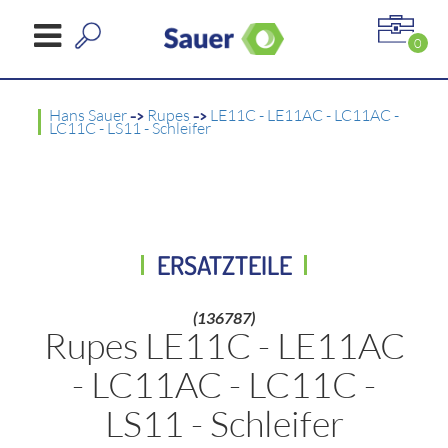
0
Hans Sauer
->
Rupes
->
LE11C - LE11AC - LC11AC -
LC11C - LS11 - Schleifer
ERSATZTEILE
(136787)
Rupes LE11C - LE11AC
- LC11AC - LC11C -
LS11 - Schleifer