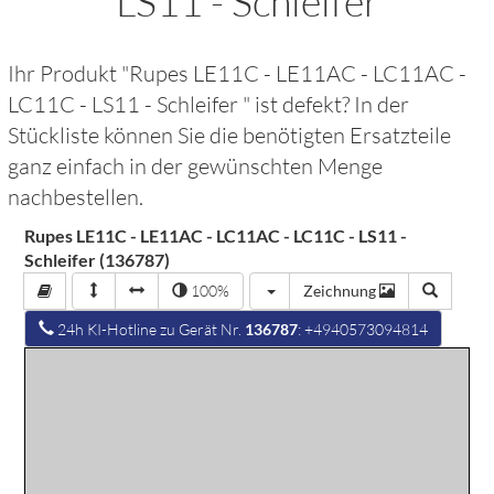
LS11 - Schleifer
Ihr Produkt "
Rupes LE11C - LE11AC - LC11AC -
LC11C - LS11 - Schleifer
" ist defekt? In der
Stückliste können Sie die benötigten Ersatzteile
ganz einfach in der gewünschten Menge
nachbestellen.
Rupes LE11C - LE11AC - LC11AC - LC11C - LS11 -
Schleifer (136787)
100%
Zeichnung
24h KI-Hotline zu Gerät Nr.
136787
: +4940573094814