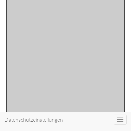
Datenschutzeinstellungen
Toggl
navig