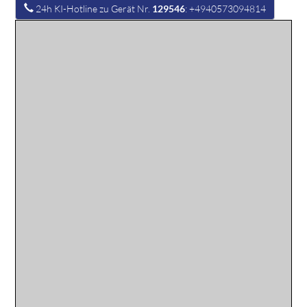
24h KI-Hotline zu Gerät Nr.
129546
: +4940573094814