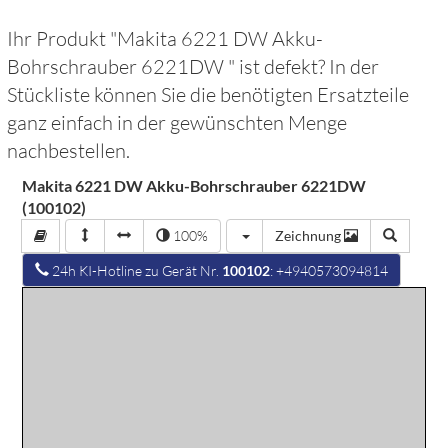
Ihr Produkt "
Makita 6221 DW Akku-
Bohrschrauber 6221DW
" ist defekt? In der
Stückliste können Sie die benötigten Ersatzteile
ganz einfach in der gewünschten Menge
nachbestellen.
Makita 6221 DW Akku-Bohrschrauber 6221DW
(100102)
100%
Zeichnung
24h KI-Hotline zu Gerät Nr.
100102
: +4940573094814