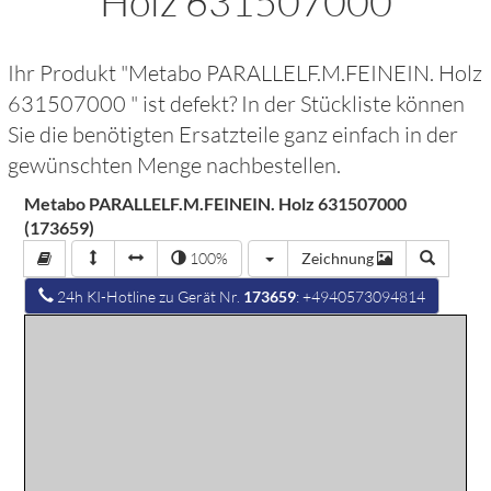
Holz 631507000
Ihr Produkt "
Metabo PARALLELF.M.FEINEIN. Holz
631507000
" ist defekt? In der Stückliste können
Sie die benötigten Ersatzteile ganz einfach in der
gewünschten Menge nachbestellen.
Metabo PARALLELF.M.FEINEIN. Holz 631507000
(173659)
100%
Zeichnung
24h KI-Hotline zu Gerät Nr.
173659
: +4940573094814