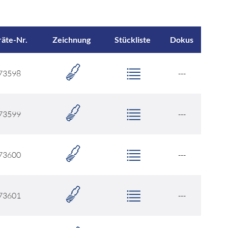
äte-Nr.
Zeichnung
Stückliste
Dokus
73598
---
73599
---
73600
---
73601
---