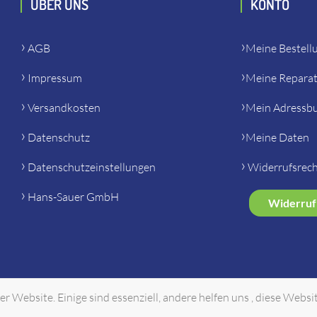
ÜBER UNS
KONTO
AGB
Meine Bestell
Impressum
Meine Repara
Versandkosten
Mein Adressb
Datenschutz
Meine Daten
Datenschutzeinstellungen
Widerrufsrec
Hans-Sauer GmbH
Widerruf
r Website. Einige sind essenziell, andere helfen uns , diese Websi