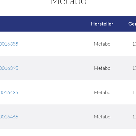
Metabo
Hersteller
Ger
30016385
Metabo
1
30016395
Metabo
1
30016435
Metabo
1
30016465
Metabo
1