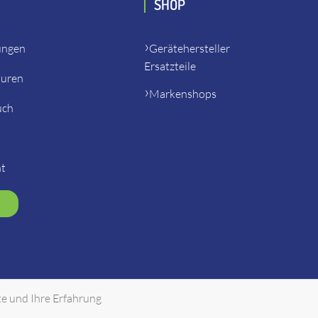
SHOP
ungen
Gerätehersteller
Ersatzteile
turen
Markenshops
uch
ht
te und Ihre Erfahrung