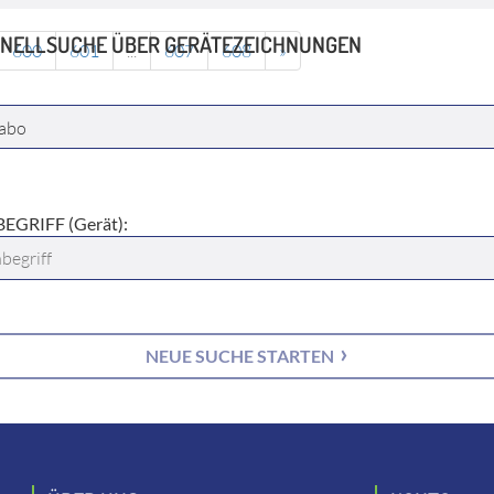
NELLSUCHE ÜBER GERÄTEZEICHNUNGEN
600
601
...
607
608
»
ELLER:
EGRIFF (Gerät):
NEUE SUCHE STARTEN