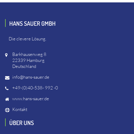
HANS SAUER GMBH
Die clevere Lösung.
Barkhausenweg 8
22339 Hamburg
Deutschland
info@hans-sauer.de
+49-(0)40-538- 992 -0
www.hans-sauer.de
Kontakt
ÜBER UNS