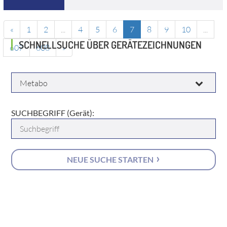
«
1
2
...
4
5
6
7
8
9
10
...
SCHNELLSUCHE ÜBER GERÄTEZEICHNUNGEN
607
608
»
HERSTELLER:
SUCHBEGRIFF (Gerät):
NEUE SUCHE STARTEN