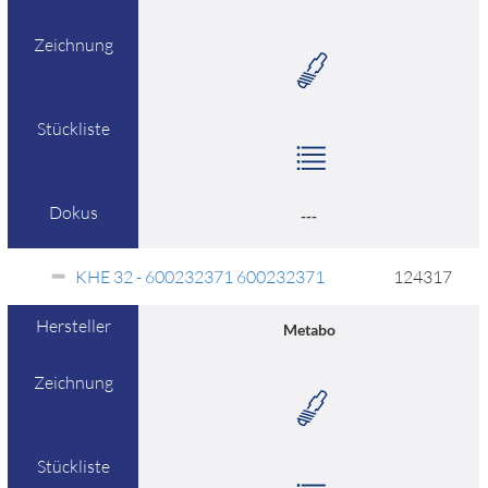
Zeichnung
Stückliste
Dokus
---
KHE 32 - 600232371 600232371
124317
Hersteller
Metabo
Zeichnung
Stückliste