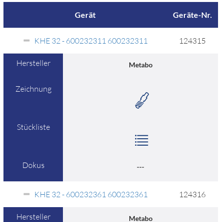
Gerät
Geräte-Nr.
KHE 32 - 600232311 600232311
124315
Hersteller
Metabo
Zeichnung
Stückliste
Dokus
---
KHE 32 - 600232361 600232361
124316
Hersteller
Metabo