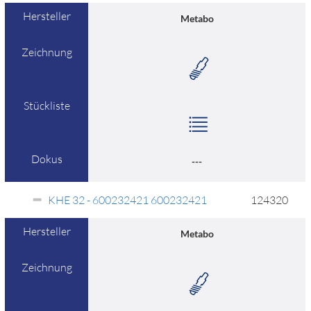
Hersteller
Metabo
Zeichnung
Stückliste
Dokus
---
KHE 32 - 600232421 600232421
124320
Hersteller
Metabo
Zeichnung