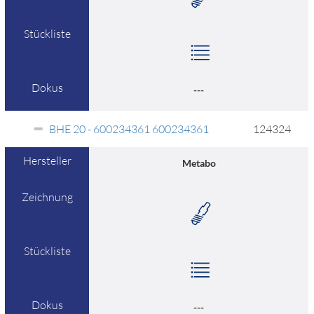
Stückliste
Dokus
---
BHE 20 - 600234361 600234361
124324
Hersteller
Metabo
Zeichnung
Stückliste
Dokus
---