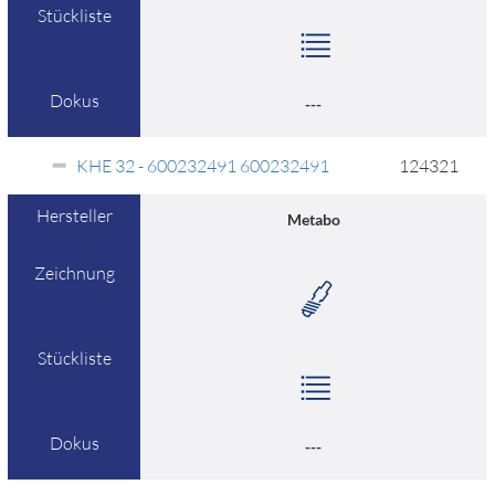
Stückliste
Dokus
---
KHE 32 - 600232491 600232491
124321
Hersteller
Metabo
Zeichnung
Stückliste
Dokus
---