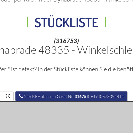
STÜCKLISTE
(316753)
nabrade 48335 - Winkelschlei
fer
" ist defekt? In der Stückliste können Sie die benöt
24h KI-Hotline zu Gerät Nr.
316753
: +4940573094814