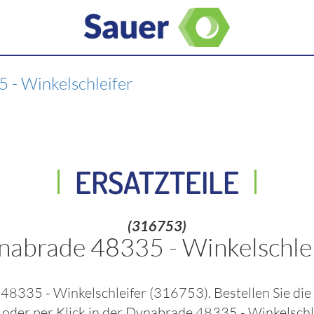
 - Winkelschleifer
ERSATZTEILE
(316753)
nabrade 48335 - Winkelschlei
48335 - Winkelschleifer
(316753)
. Bestellen Sie d
r
oder per Klick in der
Dynabrade 48335 - Winkelschl