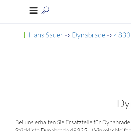
->
->
Hans Sauer
Dynabrade
48335
Dy
Bei uns erhalten Sie Ersatzteile für
Dynabrade 
Stückliste
Dynabrade 48335 - Winkelschleife