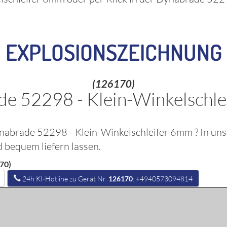
EXPLOSIONSZEICHNUNG
(126170)
e 52298 - Klein-Winkelschl
nabrade 52298 - Klein-Winkelschleifer 6mm
? In un
d bequem liefern lassen.
70)
24h KI-Hotline zu Gerät Nr.
126170
: +4940573094814