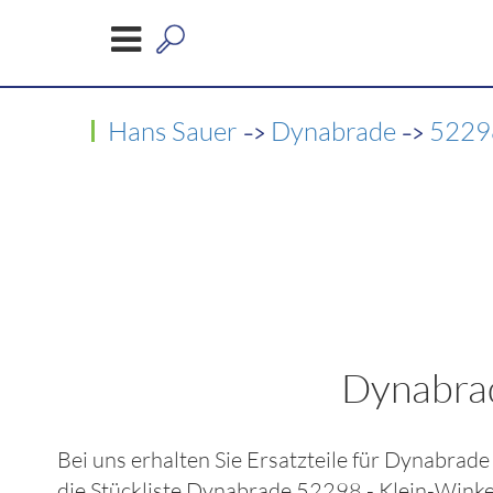
->
->
Hans Sauer
Dynabrade
52298
Dynabrad
Bei uns erhalten Sie Ersatzteile für
Dynabrade 
die Stückliste
Dynabrade 52298 - Klein-Winke