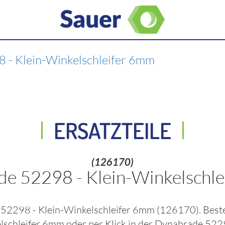
 - Klein-Winkelschleifer 6mm
ERSATZTEILE
(126170)
e 52298 - Klein-Winkelschl
52298 - Klein-Winkelschleifer 6mm
(126170)
. Best
lschleifer 6mm
oder per Klick in der
Dynabrade 5229